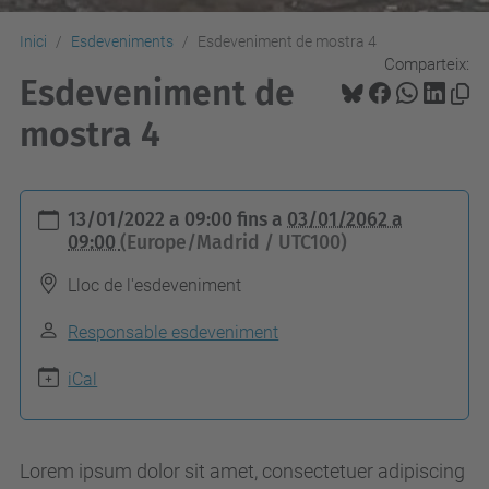
Inici
Esdeveniments
Esdeveniment de mostra 4
Comparteix:
Esdeveniment de
mostra 4
h
13/01/2022 a 09:00
fins a
03/01/2062 a
t
09:00
(Europe/Madrid / UTC100)
t
Lloc de l'esdeveniment
p
s
Responsable esdeveniment
:
iCal
/
/
c
Lorem ipsum dolor sit amet, consectetuer adipiscing