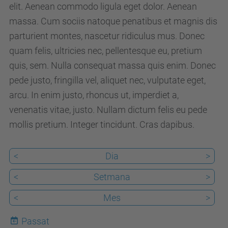
3
elit. Aenean commodo ligula eget dolor. Aenean
r
massa. Cum sociis natoque penatibus et magnis dis
i
parturient montes, nascetur ridiculus mus. Donec
s
quam felis, ultricies nec, pellentesque eu, pretium
k
quis, sem. Nulla consequat massa quis enim. Donec
m
pede justo, fringilla vel, aliquet nec, vulputate eget,
e
arcu. In enim justo, rhoncus ut, imperdiet a,
d
venenatis vitae, justo. Nullam dictum felis eu pede
.
mollis pretium. Integer tincidunt. Cras dapibus.
u
p
<
Dia
>
c
<
Setmana
>
.
e
<
Mes
>
d
Passat
u